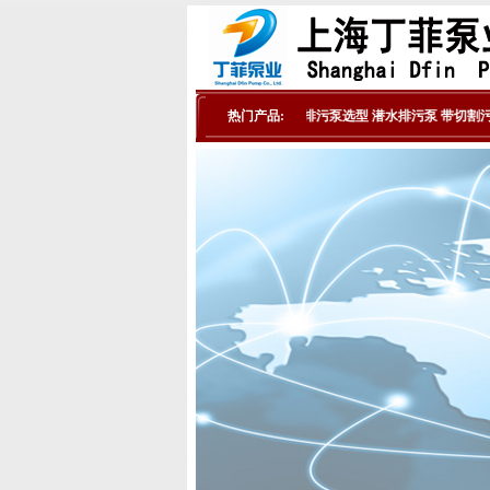
热门产品:
排污泵选型
潜水排污泵
带切割