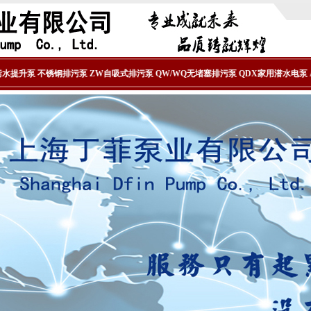
污水提升泵
不锈钢排污泵
ZW自吸式排污泵
QW/WQ无堵塞排污泵
QDX家用潜水电泵